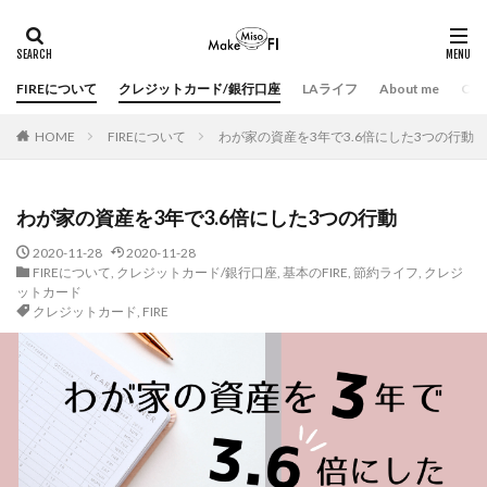
FIREについて
クレジットカード/銀行口座
LAライフ
About me
Con
HOME
FIREについて
わが家の資産を3年で3.6倍にした3つの行動
わが家の資産を3年で3.6倍にした3つの行動
2020-11-28
2020-11-28
FIREについて
,
クレジットカード/銀行口座
,
基本のFIRE
,
節約ライフ
,
クレジ
ットカード
クレジットカード
,
FIRE