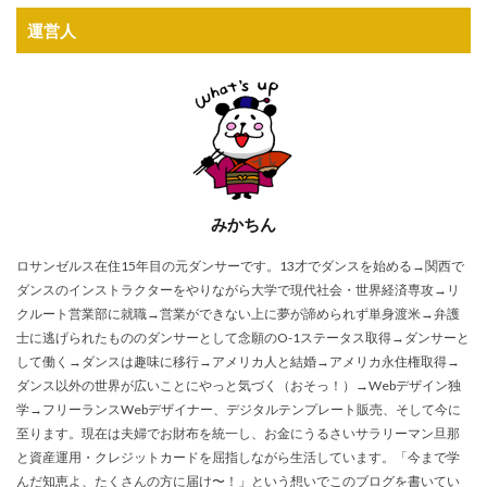
運営人
みかちん
ロサンゼルス在住15年目の元ダンサーです。13才でダンスを始める→関西で
ダンスのインストラクターをやりながら大学で現代社会・世界経済専攻→リ
クルート営業部に就職→営業ができない上に夢が諦められず単身渡米→弁護
士に逃げられたもののダンサーとして念願のO-1ステータス取得→ダンサーと
して働く→ダンスは趣味に移行→アメリカ人と結婚→アメリカ永住権取得→
ダンス以外の世界が広いことにやっと気づく（おそっ！）→Webデザイン独
学→フリーランスWebデザイナー、デジタルテンプレート販売、そして今に
至ります。現在は夫婦でお財布を統一し、お金にうるさいサラリーマン旦那
と資産運用・クレジットカードを屈指しながら生活しています。「今まで学
んだ知恵よ、たくさんの方に届け〜！」という想いでこのブログを書いてい