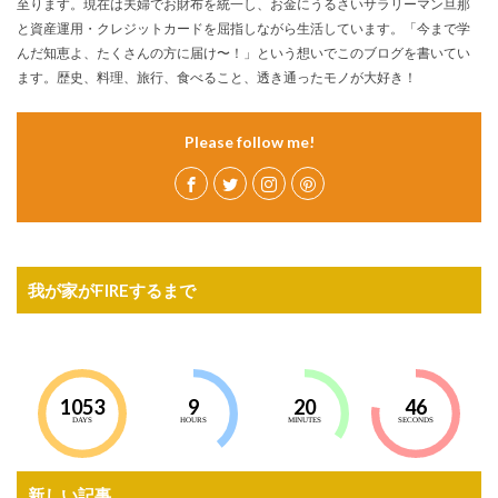
至ります。現在は夫婦でお財布を統一し、お金にうるさいサラリーマン旦那
と資産運用・クレジットカードを屈指しながら生活しています。「今まで学
んだ知恵よ、たくさんの方に届け〜！」という想いでこのブログを書いてい
ます。歴史、料理、旅行、食べること、透き通ったモノが大好き！
Please follow me!
我が家がFIREするまで
1053
9
20
44
DAYS
HOURS
MINUTES
SECONDS
新しい記事