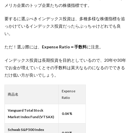
メリカ企業のトップ企業たちの株価指標です。
要するに選ぶべきインデックス投資は、多種多様な株価指標を追
っかけているインデックス投資だったらぶっちゃけどれでも良
い。
ただ！選ぶ際には、
Expense Ratio＝手数料
に注意。
インデックス投資は長期投資を目的としているので、20年や30年
でお金が増えていくとその手数料は莫大なものになるのでできる
だけ低い方が良いでしょう。
Expense
商品名
Ratio
Vanguard Total Stock
0.04％
Market Index Fund (VTSAX)
Schwab S&P500 Index
0.02％