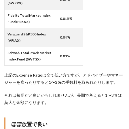
(SWPPX)
Fidelity Total Market Index
0.015％
Fund (FSKAX)
Vanguard S&P500 Index
0.04％
(VFIAX)
Schwab Total Stock Market
0.03%
Index Fund (SWTSX)
上記のExpense Ratioは全て低い方ですが、アドバイザーやマネー
ジャーを雇ったりすると
1〜3％
の手数料を取られたりします。
それは短期だと良いかもしれませんが、長期で考えると1〜3％は
莫大な金額になります。
ほぼ放置で良い