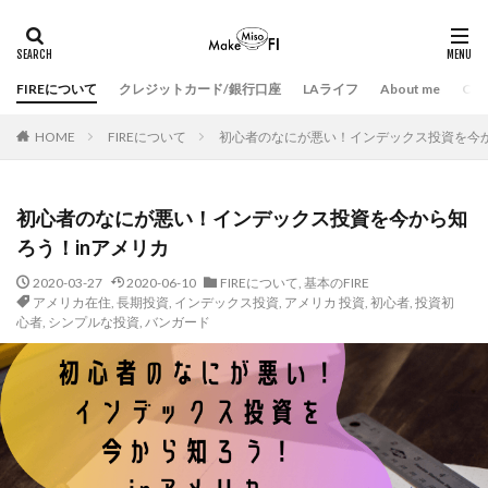
FIREについて
クレジットカード/銀行口座
LAライフ
About me
Con
HOME
FIREについて
初心者のなにが悪い！インデックス投資を今か
初心者のなにが悪い！インデックス投資を今から知
ろう！inアメリカ
2020-03-27
2020-06-10
FIREについて
,
基本のFIRE
アメリカ在住
,
長期投資
,
インデックス投資
,
アメリカ 投資
,
初心者
,
投資初
心者
,
シンプルな投資
,
バンガード