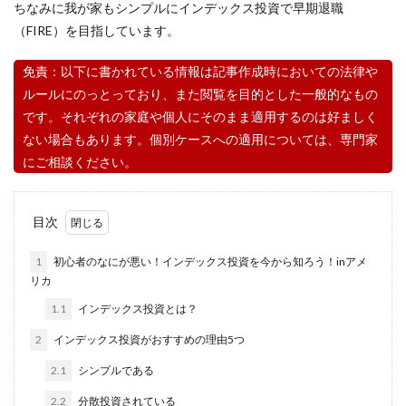
ちなみに我が家もシンプルにインデックス投資で早期退職
（FIRE）を目指しています。
免責：以下に書かれている情報は記事作成時においての法律や
ルールにのっとっており、また閲覧を目的とした一般的なもの
です。それぞれの家庭や個人にそのまま適用するのは好ましく
ない場合もあります。個別ケースへの適用については、専門家
にご相談ください。
目次
1
初心者のなにが悪い！インデックス投資を今から知ろう！inアメ
リカ
1.1
インデックス投資とは？
2
インデックス投資がおすすめの理由5つ
2.1
シンプルである
2.2
分散投資されている