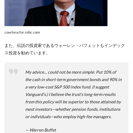
courtesy for cnbc.com
また、伝説の投資家であるウォーレン・バフェットもインデック
ス投資を勧めています。
My advice… could not be more simple: Put 10% of
the cash in short-term government bonds and 90% in
a very low-cost S&P 500 index fund. (I suggest
Vanguard’s.) I believe the trust’s long-term results
from this policy will be superior to those attained by
most investors—whether pension funds, institutions
or individuals—who employ high-fee managers.
— Warren Buffet