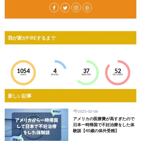
我が家がFIREするまで
1054
4
37
50
DAYS
HOURS
MINUTES
SECONDS
新しい記事
2025-02-06
アメリカの医療費が高すぎたので
日本一時帰国で不妊治療をした体
験談【40歳の体外受精】