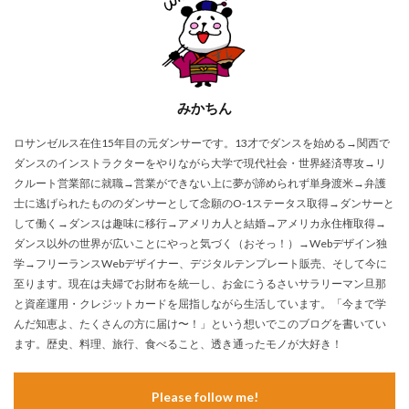
みかちん
ロサンゼルス在住15年目の元ダンサーです。13才でダンスを始める→関西で
ダンスのインストラクターをやりながら大学で現代社会・世界経済専攻→リ
クルート営業部に就職→営業ができない上に夢が諦められず単身渡米→弁護
士に逃げられたもののダンサーとして念願のO-1ステータス取得→ダンサーと
して働く→ダンスは趣味に移行→アメリカ人と結婚→アメリカ永住権取得→
ダンス以外の世界が広いことにやっと気づく（おそっ！）→Webデザイン独
学→フリーランスWebデザイナー、デジタルテンプレート販売、そして今に
至ります。現在は夫婦でお財布を統一し、お金にうるさいサラリーマン旦那
と資産運用・クレジットカードを屈指しながら生活しています。「今まで学
んだ知恵よ、たくさんの方に届け〜！」という想いでこのブログを書いてい
ます。歴史、料理、旅行、食べること、透き通ったモノが大好き！
Please follow me!