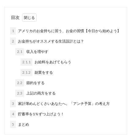
目次
1
アメリカのお金持ちに習う、お金の習慣【今日から始めよう】
2
お金持ちがオススメする生活設計とは？
2.1
収入を増やす
2.1.1
お給料をあげてもらう
2.1.2
副業をする
2.2
節約をする
2.3
上記の両方をする
3
家計簿めんどくさいあなたへ。「アンチ予算」の考え方
4
貯蓄率を1％ずつ上げよう！
5
まとめ